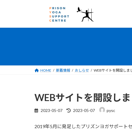
コ
ナ
ン
ビ
テ
ゲ
ン
ー
ツ
シ
へ
ョ
ス
ン
キ
に
ッ
移
プ
動
HOME
新着情報
おしらせ
WEBサイトを開設しま
WEBサイトを開設しま
最
2023-05-07
2023-05-07
pysc
終
更
2019年5月に発足したプリズンヨガサポート
新