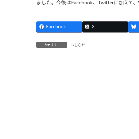
日
ました。今後はFacebook、Twitterに
時
:
Facebook
X
おしらせ
カテゴリー