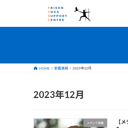
コ
ナ
ン
ビ
テ
ゲ
ン
ー
ツ
シ
へ
ョ
ス
ン
キ
に
ッ
移
プ
動
HOME
新着情報
2023年12月
2023年12月
【メ
メディア掲載