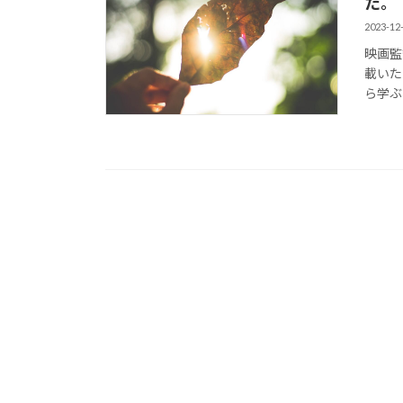
た。
2023-12
映画監
載いた
ら学ぶ、